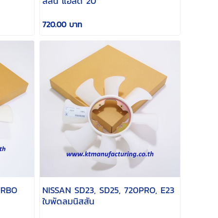
สสัน แอลดี 20
720.00 บาท
URBO
NISSAN SD23, SD25, 720PRO, E23
ใบพัดลมนิสสัน