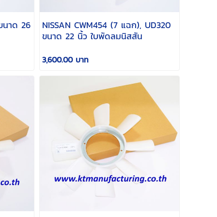
ขนาด 26
NISSAN CWM454 (7 แฉก), UD320
ขนาด 22 นิ้ว ใบพัดลมนิสสัน
3,600.00 บาท