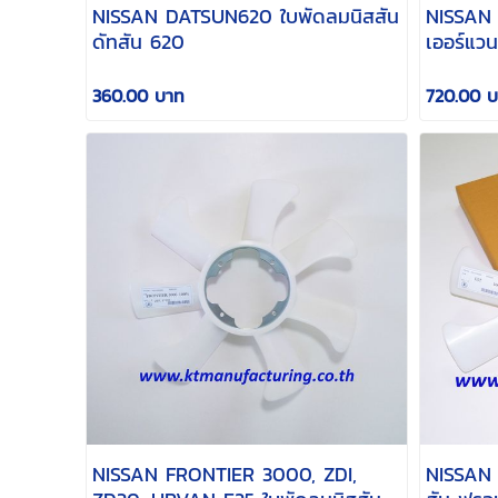
NISSAN DATSUN620 ใบพัดลมนิสสัน
NISSAN 
ดัทสัน 620
เออร์แวน
360.00 บาท
720.00 
NISSAN FRONTIER 3000, ZDI,
NISSAN 