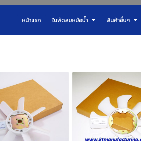
หน้าแรก
ใบพัดลมหม้อน้ำ
สินค้าอื่นๆ