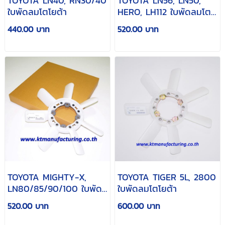
TOYOTA LN40, RN30/40
TOYOTA LN56, LN50,
ใบพัดลมโตโยต้า
HERO, LH112 ใบพัดลมโต
โยต้า
440.00 บาท
520.00 บาท
TOYOTA MIGHTY-X,
TOYOTA TIGER 5L, 2800
LN80/85/90/100 ใบพัด
ใบพัดลมโตโยต้า
ลมโตโยต้า
520.00 บาท
600.00 บาท