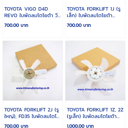
TOYOTA VIGO D4D
TOYOTA FORKLIFT 1J (รู
REVO ใบพัดลมโตโยต้า วี
เล็ก) ใบพัดลมโตโยต้า
โก้
โฟล์คลิฟท์
700.00 บาท
700.00 บาท
TOYOTA FORKLIFT 2J (รู
TOYOTA FORKLIFT 1Z, 2Z
ใหญ่), FD35 ใบพัดลมโตโย
(รูเล็ก) ใบพัดลมโตโยต้า
ต้า โฟล์คลิฟท์
โฟล์คลิฟท์
700.00 บาท
1,000.00 บาท