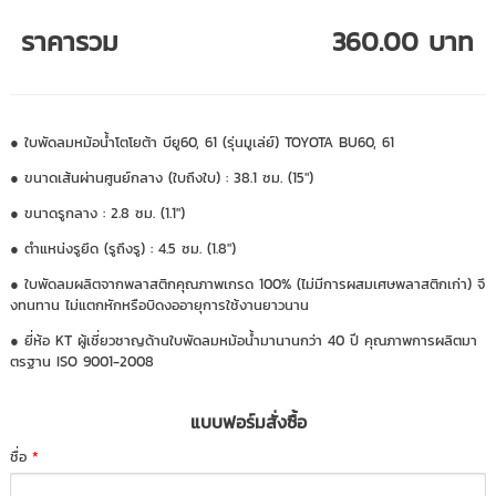
ราคารวม
360.00 บาท
● ใบพัดลมหม้อน้ำโตโยต้า บียู60, 61 (รุ่นมูเล่ย์) TOYOTA BU60, 61
● ขนาดเส้นผ่านศูนย์กลาง (ใบถึงใบ) : 38.1 ซม. (15")
● ขนาดรูกลาง : 2.8 ซม. (1.1")
● ตำแหน่งรูยึด (รูถึงรู) : 4.5 ซม. (1.8")
● ใบพัดลมผลิตจากพลาสติกคุณภาพเกรด 100% (ไม่มีการผสมเศษพลาสติกเก่า) จึ
งทนทาน ไม่แตกหักหรือบิดงออายุการใช้งานยาวนาน
● ยี่ห้อ KT ผู้เชี่ยวชาญด้านใบพัดลมหม้อน้ำมานานกว่า 40 ปี คุณภาพการผลิตมา
ตรฐาน ISO 9001-2008
แบบฟอร์มสั่งซื้อ
ชื่อ
*