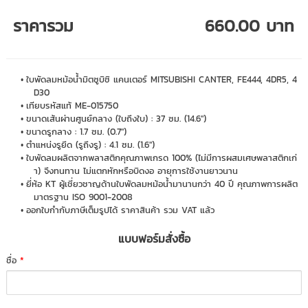
ราคารวม
660.00 บาท
ใบพัดลมหม้อน้ำมิตซูบิชิ แคนเตอร์ MITSUBISHI CANTER, FE444, 4DR5, 4
D30
เทียบรหัสแท้ ME-015750
ขนาดเส้นผ่านศูนย์กลาง (ใบถึงใบ) : 37 ซม. (14.6")
ขนาดรูกลาง : 1.7 ซม. (0.7")
ตำแหน่งรูยึด (รูถึงรู) : 4.1 ซม. (1.6")
ใบพัดลมผลิตจากพลาสติกคุณภาพเกรด 100% (ไม่มีการผสมเศษพลาสติกเก่
า) จึงทนทาน ไม่แตกหักหรือบิดงอ อายุการใช้งานยาวนาน
ยี่ห้อ KT ผู้เชี่ยวชาญด้านใบพัดลมหม้อน้ำมานานกว่า 40 ปี คุณภาพการผลิต
มาตรฐาน ISO 9001-2008
ออกใบกำกับภาษีเต็มรูปได้ ราคาสินค้า รวม VAT แล้ว
แบบฟอร์มสั่งซื้อ
ชื่อ
*