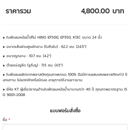
ราคารวม
4,800.00 บาท
● ใบพัดลมหม้อน้ำฮีโน่ HINO EF500, EF550, K13C ขนาด 24 นิ้ว
● ขนาดเส้นผ่านศูนย์กลาง (ใบถึงใบ) : 62.2 ซม. (24.5")
● ขนาดรูกลาง : 10.7 ซม. (4.2")
● ตำแหน่งรูยึด (รูถึงรู) : 11.5 ซม. (4.5")
● ใบพัดลมผลิตจากพลาสติกคุณภาพเกรด 100% (ไม่มีการผสมเศษพลาสติกเก่า) จึ
งทนทาน ไม่แตกหักหรือบิดงอ อายุการใช้งานยาวนาน
● ยี่ห้อ KT ผู้เชี่ยวชาญด้านใบพัดลมหม้อน้ำมานานกว่า 40 ปี คุณภาพมาตรฐาน IS
O 9001-2008
แบบฟอร์มสั่งซื้อ
ชื่อ
*