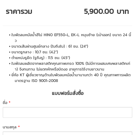
ราคารวม
5,900.00 บาท
ใบพัดลมหม้อน้ำฮีโน่ HINO EF550-L, EK-L หมุนซ้าย (เป่าออก) ขนาด 24 นิ้
ว
ขนาดเส้นผ่านศูนย์กลาง (ใบถึงใบ) : 61 ซม. (24")
ขนาดรูกลาง : 10.7 ซม. (4.2")
ตำแหน่งรูยึด (รูถึงรู) : 11.5 ซม. (4.5")
ใบพัดลมผลิตจากพลาสติกคุณภาพเกรด 100% (ไม่มีการผสมเศษพลาสติกเก่
า) จึงทนทาน ไม่แตกหักหรือบิดงอ อายุการใช้งานยาวนาน
ยี่ห้อ KT ผู้เชี่ยวชาญด้านใบพัดลมหม้อน้ำมานานกว่า 40 ปี คุณภาพการผลิต
มาตรฐาน ISO 9001-2008
แบบฟอร์มสั่งซื้อ
ชื่อ
*
นามสกุล
*