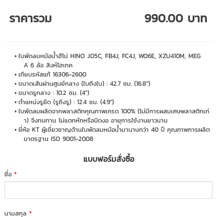
ราคารวม
990.00 บาท
ใบพัดลมหม้อน้ำฮีโน่ HINO JO5C, FB4J, FC4J, WO6E, XZU410M, MEG
A 6 ล้อ สิงห์ไฮเทค
เทียบรหัสแท้ 16306-2600
ขนาดเส้นผ่านศูนย์กลาง (ใบถึงใบ) : 42.7 ซม. (16.8")
ขนาดรูกลาง : 10.2 ซม. (4")
ตำแหน่งรูยึด (รูถึงรู) : 12.4 ซม. (4.9")
ใบพัดลมผลิตจากพลาสติกคุณภาพเกรด 100% (ไม่มีการผสมเศษพลาสติกเก่
า) จึงทนทาน ไม่แตกหักหรือบิดงอ อายุการใช้งานยาวนาน
ยี่ห้อ KT ผู้เชี่ยวชาญด้านใบพัดลมหม้อน้ำมานานกว่า 40 ปี คุณภาพการผลิต
มาตรฐาน ISO 9001-2008
แบบฟอร์มสั่งซื้อ
ชื่อ
*
นามสกุล
*